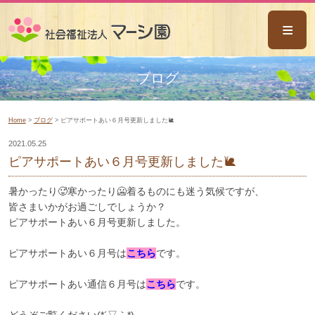
ごあいさつ
ブログ
事業概要
Home
>
ブログ
> ピアサポートあい６月号更新しました🐌
マーシ園八乙女
2021.05.25
なんと共同作業所
ピアサポートあい６月号更新しました🐌
マーシ園木の香
暑かったり🥵寒かったり🥶着るものにも迷う気候ですが、
ピアサポートあい
皆さまいかがお過ごしでしょうか？
ピアサポートあい６月号更新しました。
相談支援センターあい
ピアサポートあい６月号は
こちら
です。
ミライサポートあい
ホーム風の谷
ピアサポートあい通信６月号は
こちら
です。
ホームふくの実