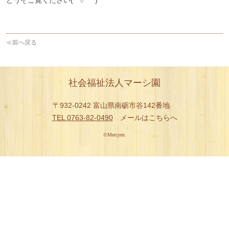
どうぞご覧ください(*´▽｀*)
マーシ園ヘルパーステーション
事業報告
≪前へ戻る
利用案内
採用情報
社会福祉法人マーシ園
交通アクセス
〒932-0242 富山県南砺市谷142番地
TEL 0763-82-0490
メールはこちらへ
お問い合わせ
©Mercyen.
商品のご紹介
井波彫刻とものづくり