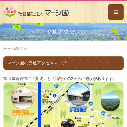
ごあいさつ
交通アクセス
事業概要
Home
> 交通アクセス
マーシ園八乙女
なんと共同作業所
マーシ園の交通アクセスマップ
マーシ園木の香
富山県南砺市に「
井波
」と「
福野
」の2ヶ所に施設があります。
ピアサポートあい
相談支援センターあい
ミライサポートあい
ホーム風の谷
ホームふくの実