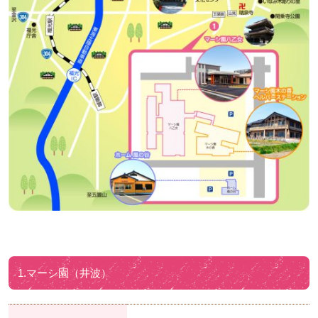
マーシ園ヘルパーステーション
事業報告
利用案内
採用情報
交通アクセス
お問い合わせ
商品のご紹介
井波彫刻とものづくり
1.マーシ園（井波）