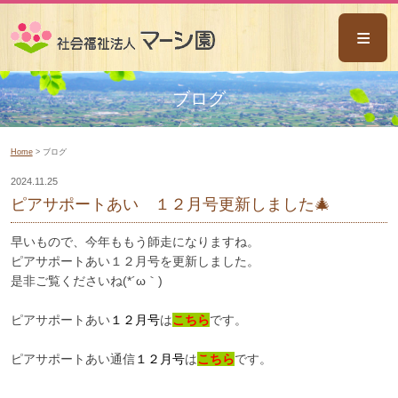
ごあいさつ
ブログ
事業概要
Home
> ブログ
マーシ園八乙女
2024.11.25
なんと共同作業所
ピアサポートあい １２月号更新しました🎄
マーシ園木の香
早いもので、今年ももう師走になりますね。
ピアサポートあい
ピアサポートあい１２月号を更新しました。
是非ご覧くださいね(*´ω｀)
相談支援センターあい
ピアサポートあい
１２月号
は
こちら
です。
ミライサポートあい
ホーム風の谷
ピアサポートあい通信
１２月号
は
こちら
です。
ホームふくの実