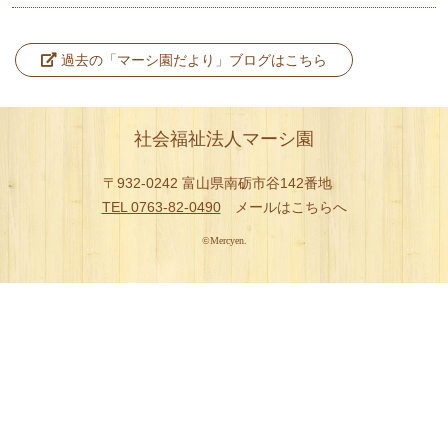
マーシ園ヘルパーステーション
過去の「マーシ園だより」ブログはこちら
事業報告
利用案内
社会福祉法人マーシ園
採用情報
〒932-0242 富山県南砺市谷142番地
交通アクセス
TEL 0763-82-0490
メールはこちらへ
お問い合わせ
©Mercyen.
商品のご紹介
井波彫刻とものづくり