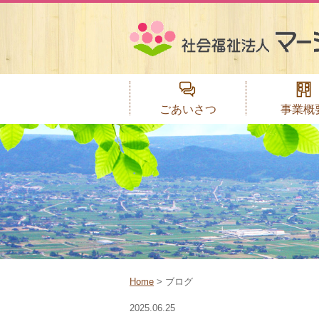
ごあいさつ
事業概
マーシ園ヘルパ
相談支援セ
ミライサ
なんと共
ピアサポ
マーシ
マーシ
ホーム
ホーム
Home
> ブログ
2025.06.25