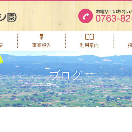
要
事業報告
利用案内
ーステーション
ンターあい
ポートあい
同作業所
ートあい
園八乙女
園木の香
ふくの実
風の谷
ブログ