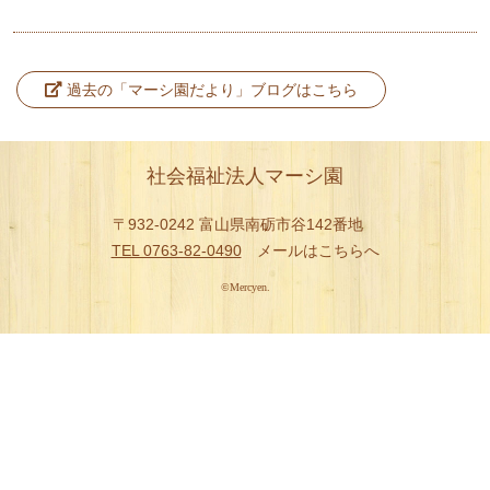
マーシ園ヘルパーステーション
事業報告
過去の「マーシ園だより」ブログはこちら
利用案内
採用情報
社会福祉法人マーシ園
交通アクセス
〒932-0242 富山県南砺市谷142番地
TEL 0763-82-0490
メールはこちらへ
お問い合わせ
©Mercyen.
商品のご紹介
井波彫刻とものづくり