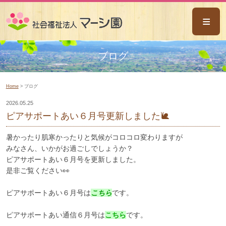
ごあいさつ
ブログ
事業概要
Home
> ブログ
マーシ園八乙女
2026.05.25
なんと共同作業所
ピアサポートあい６月号更新しました🐌
マーシ園木の香
暑かったり肌寒かったりと気候がコロコロ変わりますが
ピアサポートあい
みなさん、いかがお過ごしでしょうか？
ピアサポートあい６月号を更新しました。
相談支援センターあい
是非ご覧ください👀
ミライサポートあい
ピアサポートあい６月号は
こちら
です。
ホーム風の谷
ピアサポートあい通信６月号は
こちら
です。
ホームふくの実