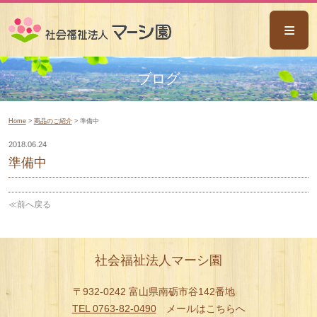
ごあいさつ
ブログ
事業概要
Home
>
商品のご紹介
> 準備中
マーシ園八乙女
2018.06.24
なんと共同作業所
準備中
マーシ園木の香
≪前へ戻る
ピアサポートあい
相談支援センターあい
ミライサポートあい
社会福祉法人マーシ園
ホーム風の谷
〒932-0242 富山県南砺市谷142番地
ホームふくの実
TEL 0763-82-0490
メールはこちらへ