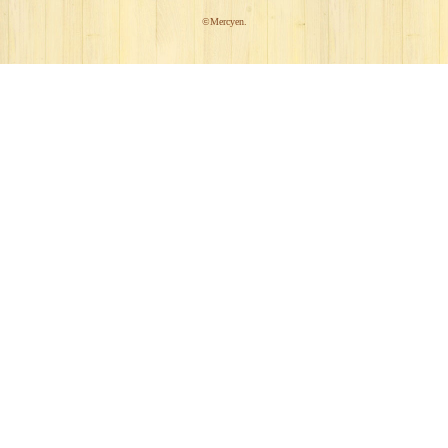
マーシ園ヘルパーステーション
©Mercyen.
事業報告
利用案内
採用情報
交通アクセス
お問い合わせ
商品のご紹介
井波彫刻とものづくり